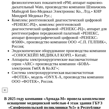
физиологических показателей ePM; аппарат наркозно-
дыхательный Wato, производство компании Шэньчжэнь
Майндрэй Био-Медикал Электроникс Ко., Лтд.» КНР
Миндрей Медикал Рус.;
Комплекс рентгеновский диагностический цифровой
«РЕНЕКС-РЦ», комплекс рентгеновский
диагностический цифровой «РЕНЕКС-РЦ», аппарат для
рентгенографии передвижной палатный «РЕНЕКС,
аппарат флюорографический цифровой «РЕНЕКС-
Ф5000», производство компании ООО «С.П. ГЕЛПИК»,
Россия;
Эндоскопическое оборудование производства компании
«СОНОСКЕЙП МЕДИКАЛ КОРП.» Китай;
Аппараты электрохирургические высокочастотные
серии «ARC» производства компании «БОВА-
электроник ГмбХ & Ко.КГ»;
Система электрохирургическая высокочастотная
«ФОТЕК», модель «ONYX-А, производства компании
ООО «ФОТЕК», Россия.
×
В 2025 году компания «Армада-М» провела комплексное
оснащение медицинской мебелью 4 этаж здания ГБУЗ
«Симферопольской поликлиники №5» в Республике